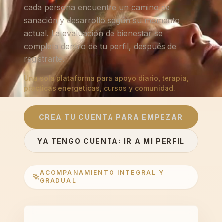
cada persona encuentre un camino de
sanación y desarrollo según su momento
actual. La evaluación de bienestar se
completa dentro de tu perfil, después de
registrarte.
Una sola plataforma para apoyo diario, terapia,
practicas energeticas, cursos y comunidad.
CREA TU CUENTA PARA EMPEZAR
YA TENGO CUENTA: IR A MI PERFIL
ACOMPANAMIENTO INTEGRAL Y
GRADUAL