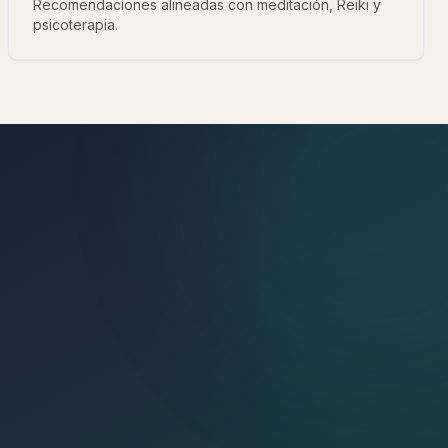
Recomendaciones alineadas con meditación, Reiki y
psicoterapia.