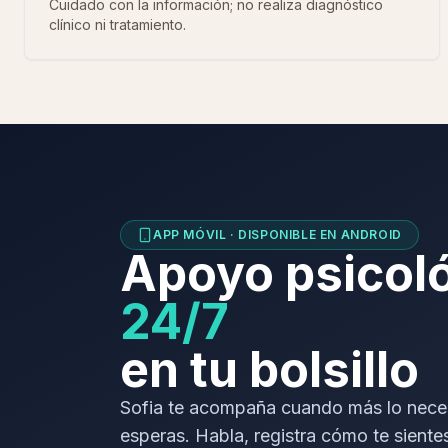
Cuidado con la información; no realiza diagnóstico
clínico ni tratamiento.
APP MÓVIL · DISPONIBLE EN ANDROID
Apoyo psicol
24/7
en tu bolsillo
Sofia te acompaña cuando más lo necesi
esperas. Habla, registra cómo te sientes