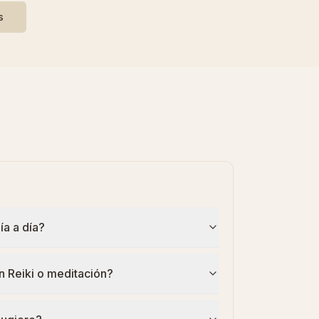
s
a a día?
n Reiki o meditación?