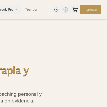
work Pro
Tienda
Ingresar
Toggle dark mode
Hablar con Sofia
Ver carrito
apia y
coaching personal y
da en evidencia.