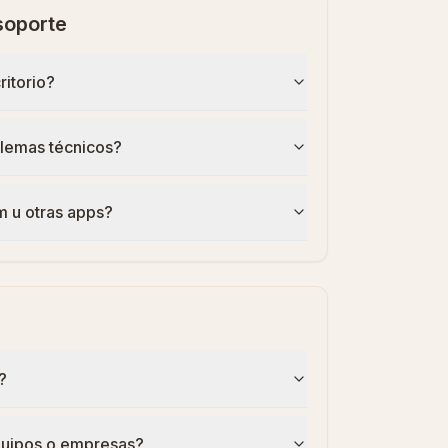
soporte
ritorio?
blemas técnicos?
m u otras apps?
?
quipos o empresas?