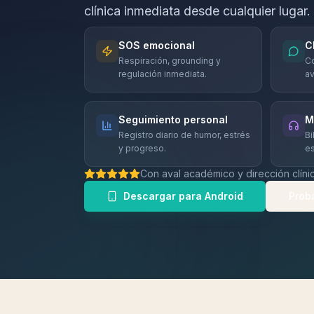
clínica inmediata desde cualquier lugar.
SOS emocional
C
Respiración, grounding y
Co
regulación inmediata.
av
Seguimiento personal
M
Registro diario de humor, estrés
Bi
y progreso.
es
Con aval académico y dirección clíni
Descargar para Android
Prob