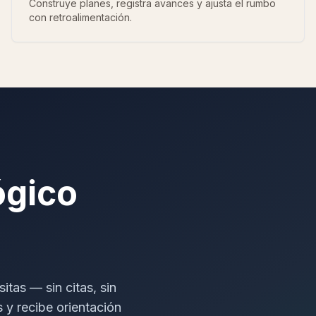
Construye planes, registra avances y ajusta el rumbo
con retroalimentación.
ógico
tas — sin citas, sin
 y recibe orientación