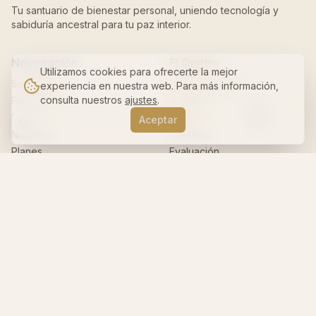
Tu santuario de bienestar personal, uniendo tecnología y
sabiduría ancestral para tu paz interior.
Navegación
El Centro
Utilizamos cookies para ofrecerte la mejor
Servicios
Sobre Nosotros
experiencia en nuestra web. Para más información,
consulta nuestros
ajustes
.
Formación
Filosofía
Blog
Equipo
Aceptar
Nosotros
Contacto
Planes
Evaluación
SofiaBot
Workspace Pro
Partner Network Pro
Sofia Partner Network
Tienda
Recursos
Legal
Servicios
Preguntas Frecuentes
Cursos Reiki
Política de Privacidad
Blog
Términos y Condiciones
Eventos
Aviso Legal / Disclaimer